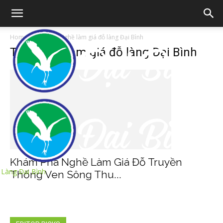
Home
Tags
Nghề làm giá đỗ làng Đại Bình
Tag: nghề làm giá đỗ làng Đại Bình
Khám Phá Nghề Làm Giá Đỗ Truyền
Làng Đại Bình
Thống Ven Sông Thu...