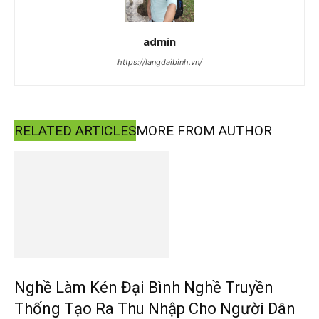
admin
https://langdaibinh.vn/
RELATED ARTICLES
MORE FROM AUTHOR
Nghề Làm Kén Đại Bình Nghề Truyền
Thống Tạo Ra Thu Nhập Cho Người Dân