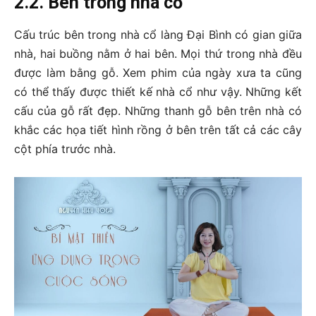
2.2. Bên trong nhà cổ
Cấu trúc bên trong nhà cổ làng Đại Bình có gian giữa
nhà, hai buồng nằm ở hai bên. Mọi thứ trong nhà đều
được làm bằng gỗ. Xem phim của ngày xưa ta cũng
có thể thấy được thiết kế nhà cổ như vậy. Những kết
cấu của gỗ rất đẹp. Những thanh gỗ bên trên nhà có
khắc các họa tiết hình rồng ở bên trên tất cả các cây
cột phía trước nhà.