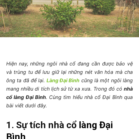
Facebook
WhatsApp
Twitter
Hiện nay, những ngôi nhà cổ đang cần được bảo vệ
và trùng tu để lưu giữ lại những nét văn hóa mà cha
ông ta đã để lại.
Làng Đại Bình
cũng là một ngôi làng
mang nhiều di tích lịch sử từ xa xưa. Trong đó có
nhà
cổ làng Đại Bình
. Cùng tìm hiểu nhà cổ Đại Bình qua
bài viết dưới đây.
1. Sự tích nhà cổ
làng Đại
Bình