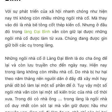
Với sự phát triển của xã hội nhanh chóng như hiện
nay thì không còn nhiều những ngôi nhà cổ. Mà thay
vào đó là nhà bê tông cốt thép kiên cố. Nhưng ở đâu
đó trong
làng Đại Bình
vẫn còn giữ lại được những
ngôi nhà cổ được làm từ xưa. Chúng đang được gìn
giữ bởi các cụ trong làng.
Những ngôi nhà cổ ở Làng Đại Bình là do cha ông để
lại và còn lưu truyền cho đến ngày nay. Hiện nay
trong làng không còn nhiều nhà cổ. Do nhà bị hư hại
theo năm tháng nên người dân ở đây đã xây mới hay
phải dỡ bỏ làm lại một số phần để ở. Tuy vậy một số
ngôi nhà vẫn còn lại một số kiến trúc của nhà cổ thời
xưa. Trong đó có nhà ông …. trong làng là ngôi nhà
cổ duy nhất còn sót lại mà vẫn giữ được hầu như