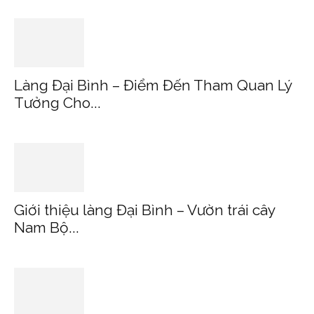
Làng Đại Bình – Điểm Đến Tham Quan Lý
Tưởng Cho...
Giới thiệu làng Đại Bình – Vườn trái cây
Nam Bộ...