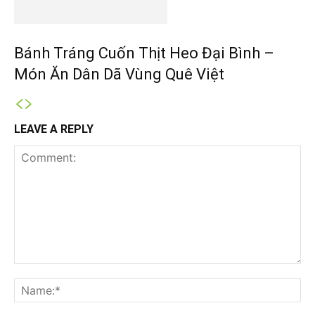
Bánh Tráng Cuốn Thịt Heo Đại Bình –
Món Ăn Dân Dã Vùng Quê Việt
LEAVE A REPLY