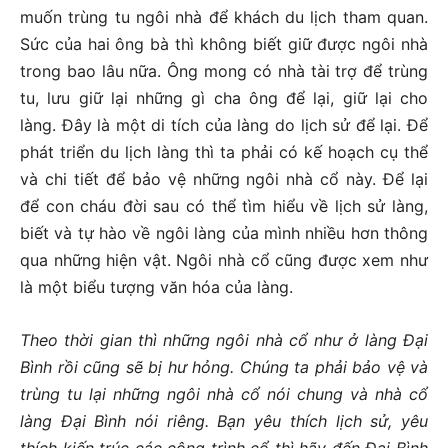
muốn trùng tu ngôi nhà để khách du lịch tham quan.
Sức của hai ông bà thì không biết giữ được ngôi nhà
trong bao lâu nữa. Ông mong có nhà tài trợ để trùng
tu, lưu giữ lại những gì cha ông để lại, giữ lại cho
làng. Đây là một di tích của làng do lịch sử để lại. Để
phát triển du lịch làng thì ta phải có kế hoạch cụ thể
và chi tiết để bảo vệ những ngôi nhà cổ này. Để lại
để con cháu đời sau có thể tìm hiểu về lịch sử làng,
biết và tự hào về ngôi làng của mình nhiều hơn thông
qua những hiện vật. Ngôi nhà cổ cũng được xem như
là một biểu tượng văn hóa của làng.
Theo thời gian thì những ngôi nhà cổ như ở làng Đại
Bình rồi cũng sẽ bị hư hỏng. C
húng ta phải bảo vệ và
trùng tu lại những ngôi nhà cổ nói chung và nhà cổ
làng Đại Bình nói riêng. Bạn yêu thích lịch sử, yêu
thích kiến trúc các công trình cổ thì hãy đến Đại Bình