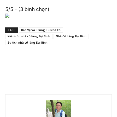
5/5 - (3 bình chọn)
TAGS
Bảo Vệ Và Trùng Tu Nhà Cổ
Kiến trúc nhà cổ làng Đại Bình
Nhà Cổ Làng Đại Bình
Sự tích nhà cổ làng Đại Bình
Facebook
WhatsApp
Twitter