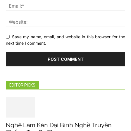
Save my name, email, and website in this browser for the
next time I comment.
EDITOR PICKS
Nghề Làm Kén Đại Bình Nghề Truyền