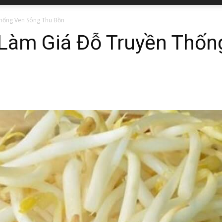
hống Ven Sông Thu Bồn
Làm Giá Đỗ Truyền Thốn