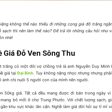
Twitter
Pinterest
Linkedin
ReddIt
iệng không thể nào thiếu đi những cọng giá đỗ trắng ngần
 sạch thì nên làm thế nào? Để trả lời những câu hỏi như 
ồn nhé!
ề Giá Đỗ Ven Sông Thu
t trắng có một đôi vợ chồng trẻ là anh Nguyễn Duy Minh
ề giá tại
Đại Bình.
Tuy không nặng nhọc nhưng nhưng phải 
 anh chị nuôi 5 người con của mình nên người.
 50kg giá. Tất cả đều mang được đi bán trong ngày vì t
ang bỏ mối ở chợ Trung Phước. Với chất lượng sạch, giá
ần khu vực khác lân cận. Nghề làm giá đòi hỏi sự tỉ mỉ và