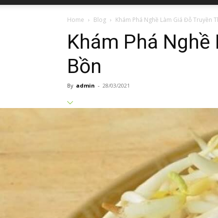
Home
Blog
Khám Phá Nghề Làm Giá Đỗ Truyền T
Khám Phá Nghề 
Bồn
By
admin
-
28/03/2021