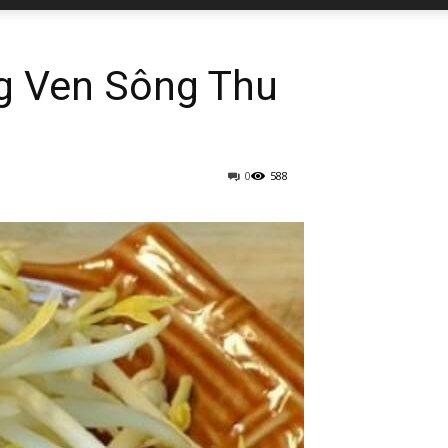
g Ven Sông Thu
0
588